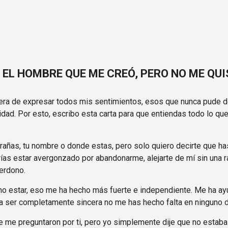
Ir al contenido principal
 EL HOMBRE QUE ME CREÓ, PERO NO ME QU
era de expresar todos mis sentimientos, esos que nunca pude dec
dad. Por esto, escribo esta carta para que entiendas todo lo que
rañas, tu nombre o donde estas, pero solo quiero decirte que h
ías estar avergonzado por abandonarme, alejarte de mí sin una r
perdono.
no estar, eso me ha hecho más fuerte e independiente. Me ha ay
a ser completamente sincera no me has hecho falta en ninguno 
 me preguntaron por ti, pero yo simplemente dije que no estab