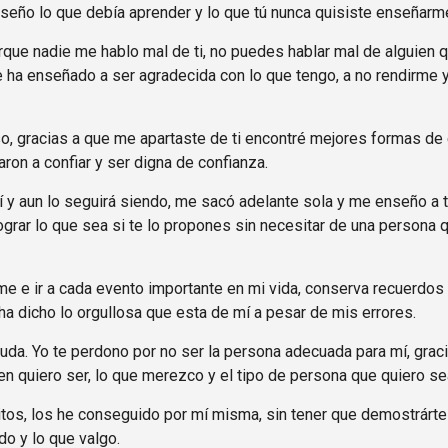
nseño lo que debía aprender y lo que tú nunca quisiste enseñarm
ue nadie me hablo mal de ti, no puedes hablar mal de alguien qu
e ha enseñado a ser agradecida con lo que tengo, a no rendirme
o, gracias a que me apartaste de ti encontré mejores formas de e
on a confiar y ser digna de confianza.
 y aun lo seguirá siendo, me sacó adelante sola y me enseño a te
grar lo que sea si te lo propones sin necesitar de una persona 
me e ir a cada evento importante en mi vida, conserva recuerdo
 dicho lo orgullosa que esta de mí a pesar de mis errores.
yuda. Yo te perdono por no ser la persona adecuada para mí, grac
en quiero ser, lo que merezco y el tipo de persona que quiero se
itos, los he conseguido por mí misma, sin tener que demostrártel
o y lo que valgo.