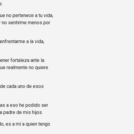
e.
e no pertenece a tu vida,
 y no sentirme menos por
nfrentarme a la vida,
ner fortaleza ante la
que realmente no quiere
s de cada uno de esos
ias a eso he podido ser
a padre de mis hijos.
o, es a mí a quien tengo