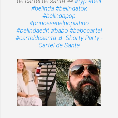
de cartel de santa 👀
#fyp
#beli
#belinda
#belindatok
#belindapop
#princesadelpoplatino
#belindaedit
#babo
#babocartel
#carteldesanta
♬ Shorty Party -
Cartel de Santa