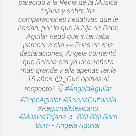
parecido a la Reina de la Música
tejana y sobre las
comparaciones negativas que le
hacían, por lo que la hija de Pepe
Aguilar negó que intentaba
parecer a ella.👀 Pues en sus
declaraciones, Ángela comentó
que Selena era ya una señora
más grande y ella apenas tenía
16 años.😶 ¿Qué opinas al
respecto? 👇
#ÁngelaAguilar
#PepeAguilar
#SelenaQuitanilla
#RegionalMexicano
#MúsicaTejana
♬ Bidi Bidi Bom
Bom - Angela Aguilar