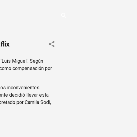
flix
‘Luis Miguel’. Según
ad como compensación por
gunos inconvenientes
nte decidió llevar esta
erpretado por Camila Sodi,