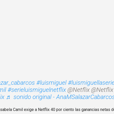
zar_cabarcos
#luismiguel
#luismiguellaseri
mil
#serieluismiguelnetflix
@Netflix @Netflix
ix
♬ sonido original - AnaMSalazarCabarco
abela Camil exige a Netflix 40 por ciento las ganancias netas de 