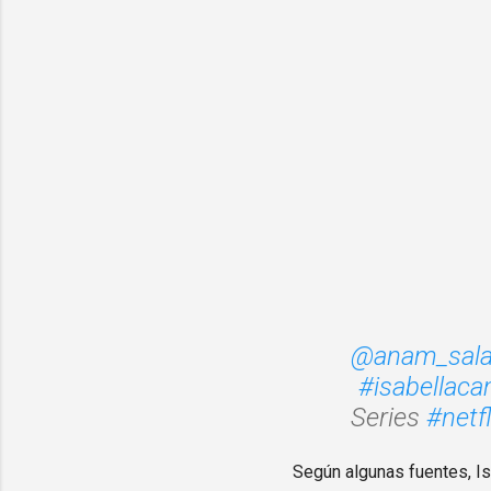
@anam_sala
#isabellaca
Series
#netfl
Según algunas fuentes, Iss