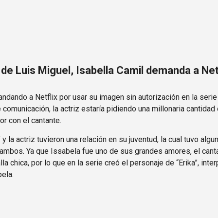
Ir al contenido principal
de Luis Miguel, Isabella Camil demanda a Net
dando a Netflix por usar su imagen sin autorización en la serie 
comunicación, la actriz estaría pidiendo una millonaria cantid
or con el cantante.
 y la actriz tuvieron una relación en su juventud, la cual tuvo al
ambos. Ya que Issabela fue uno de sus grandes amores, el canta
lla chica, por lo que en la serie creó el personaje de “Erika”, int
bela.