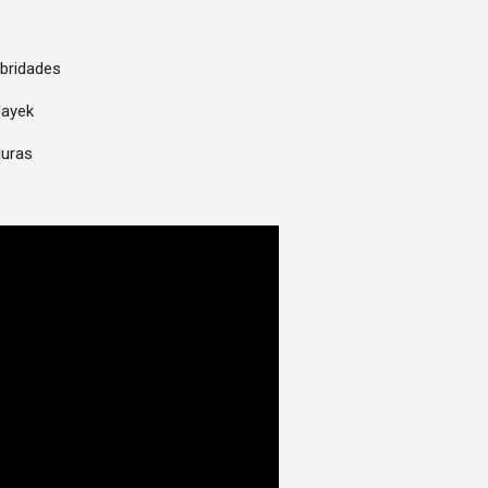
ebridades
Hayek
duras