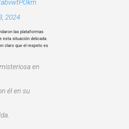
m/tabvwtPOkm
3, 2024
undaron las plataformas
e esta situación delicada.
en claro que el respeto es
misteriosa en
on él en su
ida.