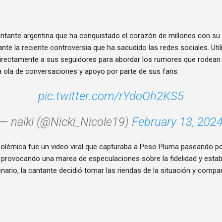
antante argentina que ha conquistado el corazón de millones con su 
ante la reciente controversia que ha sacudido las redes sociales. Ut
ó directamente a sus seguidores para abordar los rumores que rodean
ola de conversaciones y apoyo por parte de sus fans.
pic.twitter.com/rYdoOh2KS5
— naiki (@Nicki_Nicole19)
February 13, 202
polémica fue un video viral que capturaba a Peso Pluma paseando po
 provocando una marea de especulaciones sobre la fidelidad y estabi
enario, la cantante decidió tomar las riendas de la situación y compa