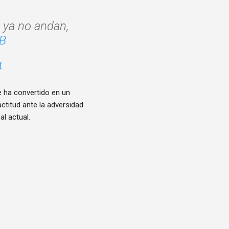
o ya no andan,
lB
4
e ha convertido en un
ctitud ante la adversidad
l actual.