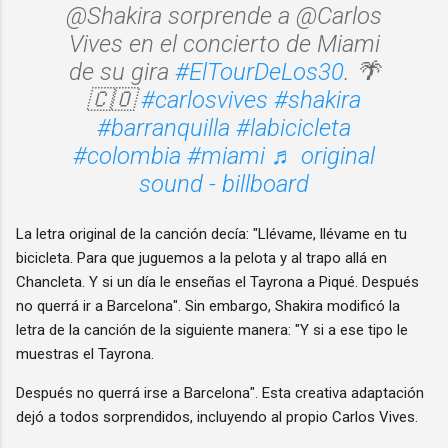
@Shakira sorprende a @Carlos
Vives en el concierto de Miami
de su gira
#ElTourDeLos30
. 🌴
🇨🇴
#carlosvives
#shakira
#barranquilla
#labicicleta
#colombia
#miami
♬ original
sound - billboard
La letra original de la canción decía: "Llévame, llévame en tu
bicicleta. Para que juguemos a la pelota y al trapo allá en
Chancleta. Y si un día le enseñas el Tayrona a Piqué. Después
no querrá ir a Barcelona". Sin embargo, Shakira modificó la
letra de la canción de la siguiente manera: "Y si a ese tipo le
muestras el Tayrona.
Después no querrá irse a Barcelona". Esta creativa adaptación
dejó a todos sorprendidos, incluyendo al propio Carlos Vives.