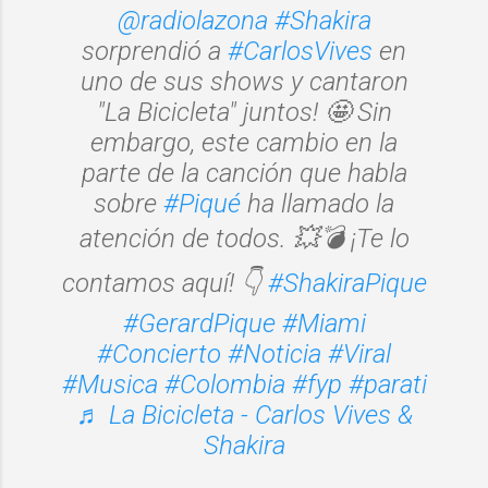
@radiolazona
#Shakira
sorprendió a
#CarlosVives
en
uno de sus shows y cantaron
"La Bicicleta" juntos! 🤩 Sin
embargo, este cambio en la
parte de la canción que habla
sobre
#Piqué
ha llamado la
atención de todos. 💥💣 ¡Te lo
contamos aquí! 👇
#ShakiraPique
#GerardPique
#Miami
#Concierto
#Noticia
#Viral
#Musica
#Colombia
#fyp
#parati
♬ La Bicicleta - Carlos Vives &
Shakira