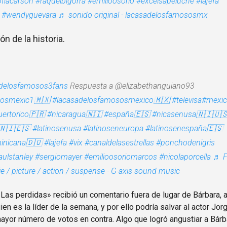
fiacarson
#raquelbigorra
#emilioosorio
#excelsapeluche
#lajefa
#wendyguevara
♬ sonido original - lacasadelosfamososmx
n de la historia.
delosfamosos3fans
Respuesta a @elizabethanguiano93
sosmexic1🇲🇽
#lacasadelosfamososmexico🇲🇽
#televisa
#mexi
uertorico🇵🇷
#nicaragua🇳🇮
#españa🇪🇸
#nicasenusa🇳🇮🇺
🇳🇮🇪🇸
#latinosenusa
#latinoseneuropa
#latinosenespaña🇪🇸
inicana🇩🇴
#lajefa
#vix
#canaldelasestrellas
#ponchodenigris
ulstanley
#sergiomayer
#emilioosoriomarcos
#nicolaporcella
♬ F
e / picture / action / suspense - G-axis sound music
«Las perdidas» recibió un comentario fuera de lugar de Bárbara,
en es la líder de la semana, y por ello podría salvar al actor J
 mayor número de votos en contra. Algo que logró angustiar a Bárb