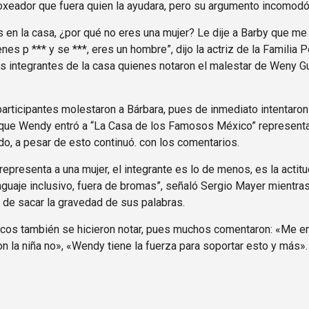
oxeador que fuera quien la ayudara, pero su argumento incomod
 en la casa, ¿por qué no eres una mujer? Le dije a Barby que m
nes p *** y se ***, eres un hombre”, dijo la actriz de la Familia
os integrantes de la casa quienes notaron el malestar de Weny Gue
participantes molestaron a Bárbara, pues de inmediato intentaron
ar que Wendy entró a “La Casa de los Famosos México” represent
do, a pesar de esto continuó. con los comentarios.
representa a una mujer, el integrante es lo de menos, es la actit
nguaje inclusivo, fuera de bromas”, señaló Sergio Mayer mientra
 de sacar la gravedad de sus palabras.
ticos también se hicieron notar, pues muchos comentaron: «Me e
n la niña no», «Wendy tiene la fuerza para soportar esto y más».