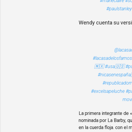
#marieclaire
#so
#paulstanley
Wendy cuenta su versió
@lacasa
#lacasadelosfamo
🇲🇽
#usa🇺🇸
#p
#nicasenespaña
#republicadom
#excelsapeluche
#pa
movi
La primera integrante de 
nominada por La Barby, qui
en la cuerda floja. con el