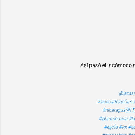
Así pasó el incómodo
@lacas
#lacasadelosfam
#nicaragua🇳
#latinosenusa
#l
#lajefa
#vix
#ca