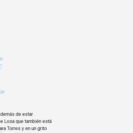
co

or
 además de estar
orge Losa que también está
ara Torres y en un grito