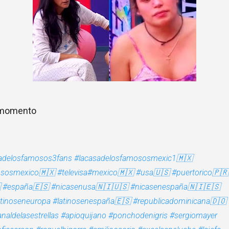
 momento
adelosfamosos3fans
#lacasadelosfamososmexic1🇲🇽
ososmexico🇲🇽
#televisa
#mexico🇲🇽
#usa🇺🇸
#puertorico🇵🇷

#españa🇪🇸
#nicasenusa🇳🇮🇺🇸
#nicasenespaña🇳🇮🇪🇸
atinoseneuropa
#latinosenespaña🇪🇸
#republicadominicana🇩🇴
naldelasestrellas
#apioquijano
#ponchodenigris
#sergiomayer