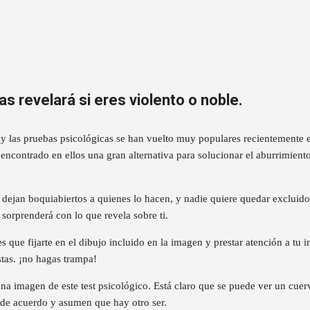
Ir al contenido principal
s revelará si eres violento o noble.
y las pruebas psicológicas se han vuelto muy populares recientemente e
 encontrado en ellos una gran alternativa para solucionar el aburrimien
 dejan boquiabiertos a quienes lo hacen, y nadie quiere quedar excluido 
orprenderá con lo que revela sobre ti.
s que fijarte en el dibujo incluido en la imagen y prestar atención a tu 
stas. ¡no hagas trampa!
na imagen de este test psicológico. Está claro que se puede ver un cuer
 de acuerdo y asumen que hay otro ser.