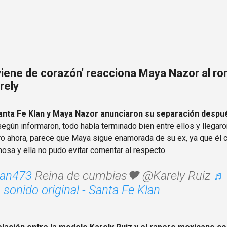
Ir al contenido principal
 viene de corazón' reacciona Maya Nazor al r
rely
nta Fe Klan y Maya Nazor anunciaron su separación despué
según informaron, todo había terminado bien entre ellos y llegar
ero ahora, parece que Maya sigue enamorada de su ex, ya que él
mosa y ella no pudo evitar comentar al respecto.
lan473
Reina de cumbias🖤 @Karely Ruiz
♬
sonido original - Santa Fe Klan