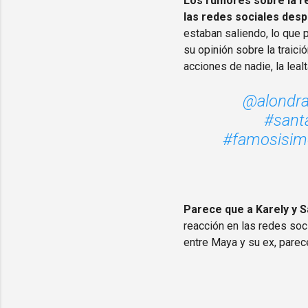
Los rumores sobre la re
las redes sociales desp
estaban saliendo, lo que 
su opinión sobre la traic
acciones de nadie, la leal
@alondra
#sant
#famosisim
Parece que a Karely y S
reacción en las redes soc
entre Maya y su ex, parec