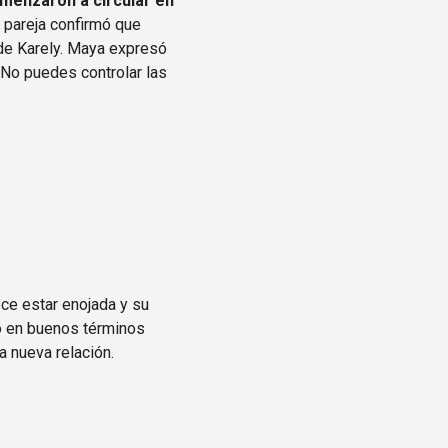
omenzaron a circular en
a pareja confirmó que
 de Karely. Maya expresó
“No puedes controlar las
ece estar enojada y su
do en buenos términos
 nueva relación.