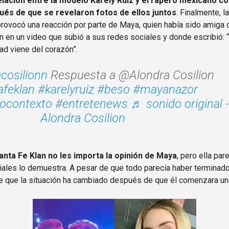
lación entre la modelo Karely Ruiz y el rapero mexicano c
ués de que se revelaron fotos de ellos juntos
. Finalmente, l
provocó una reacción por parte de Maya, quien había sido amiga
ión en un video que subió a sus redes sociales y donde escribió: 
tad viene del corazón”.
cosilionn
Respuesta a @Alondra Cosilion
afeklan
#karelyruiz
#beso
#mayanazor
ocontexto
#entretenews
♬ sonido original -
Alondra Cosilion
anta Fe Klan no les importa la opinión de Maya
, pero ella par
iales lo demuestra. A pesar de que todo parecía haber termina
e que la situación ha cambiado después de que él comenzara una